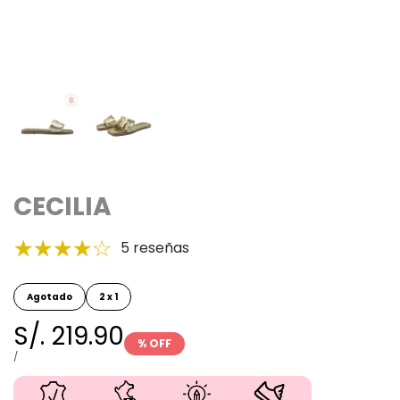
CECILIA
5 reseñas
Agotado
2 x 1
Precio
S/. 219.90
% OFF
en
PRECIO
POR
/
UNITARIO
oferta