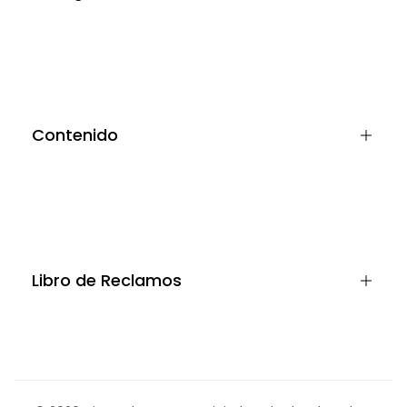
De cuero
Sales
Kids
Contenido
Términos y condiciones
Cambios y devolciones
Politica de privacidad
Libro de Reclamos
Preguntas Frecuentes